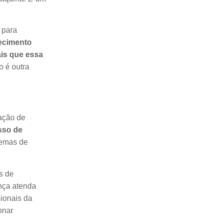
 para
hecimento
ais que essa
o é outra
iação de
sso de
stemas de
os de
ança atenda
ionais da
onar