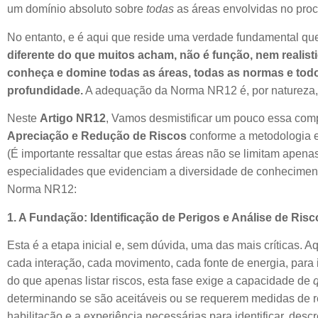
um domínio absoluto sobre
todas
as áreas envolvidas no pro
No entanto, e é aqui que reside uma verdade fundamental qu
diferente do que muitos acham, não é função, nem realist
conheça e domine todas as áreas, todas as normas e t
profundidade.
A adequação da Norma NR12 é, por natureza, u
Neste
Artigo NR12
, Vamos desmistificar um pouco essa com
Apreciação e Redução de Riscos
conforme a metodologia 
(É importante ressaltar que estas áreas não se limitam ape
especialidades que evidenciam a diversidade de conhecimen
Norma NR12:
1. A Fundação: Identificação de Perigos e Análise de Risc
Esta é a etapa inicial e, sem dúvida, uma das mais críticas. 
cada interação, cada movimento, cada fonte de energia, para i
do que apenas listar riscos, esta fase exige a capacidade de
q
determinando se são aceitáveis ou se requerem medidas de r
habilitação e a experiência necessárias para identificar, des