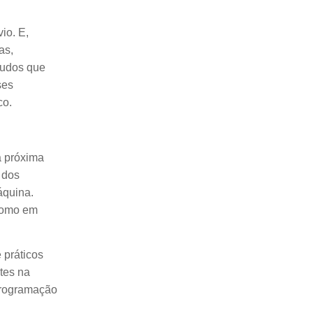
io. E,
as,
laudos que
ses
co.
a próxima
 dos
áquina.
 como em
 práticos
tes na
 programação