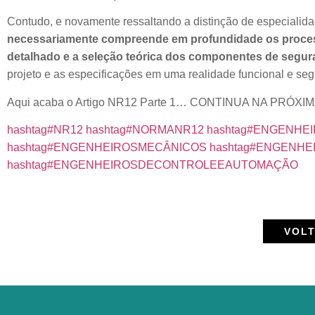
Contudo, e novamente ressaltando a distinção de especialid
necessariamente compreende em profundidade os processos
detalhado e a seleção teórica dos componentes de segur
projeto e as especificações em uma realidade funcional e se
Aqui acaba o Artigo NR12 Parte 1… CONTINUA NA PRÓ
hashtag
#
NR12
hashtag
#
NORMANR12
hashtag
#
ENGENHE
hashtag
#
ENGENHEIROSMECÂNICOS
hashtag
#
ENGENHEI
hashtag
#
ENGENHEIROSDECONTROLEEAUTOMAÇÃO
VOLT