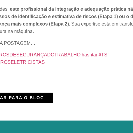
ades,
este profissional da integração e adequação prática n
 de identificação e estimativa de riscos (Etapa 1) ou o 
ança mais complexos (Etapa 2)
. Sua expertise está em transf
gura na máquina.
XIMA POSTAGEM…
IROSDESEGURANÇADOTRABALHO
hashtag
#
TST
ROSELETRICISTAS
AR PARA O BLOG