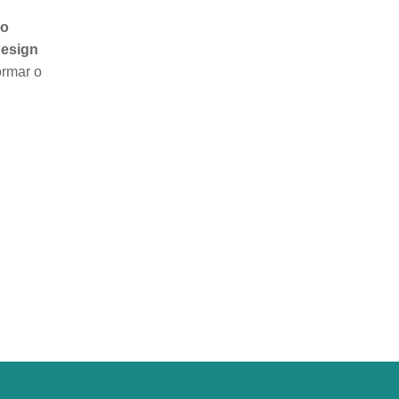
ão
design
ormar o