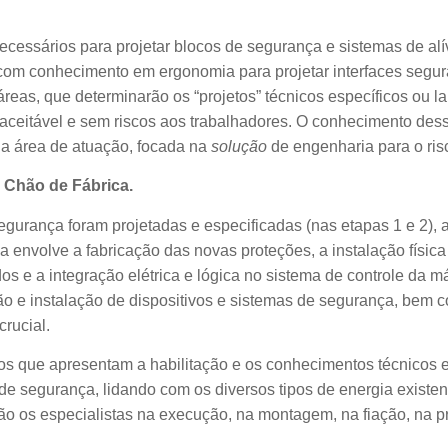
cessários para projetar blocos de segurança e sistemas de alív
om conhecimento em ergonomia para projetar interfaces segur
áreas, que determinarão os “projetos” técnicos específicos ou 
aceitável e sem riscos aos trabalhadores. O conhecimento des
sua área de atuação, focada na
solução
de engenharia para o ris
o Chão de Fábrica.
egurança foram projetadas e especificadas (nas etapas 1 e 2), 
pa envolve a fabricação das novas proteções, a instalação física
s e a integração elétrica e lógica no sistema de controle da m
ção e instalação de dispositivos e sistemas de segurança, bem
rucial.
os que apresentam a habilitação e os conhecimentos técnicos e
de segurança, lidando com os diversos tipos de energia existen
 São os especialistas na execução, na montagem, na fiação, na