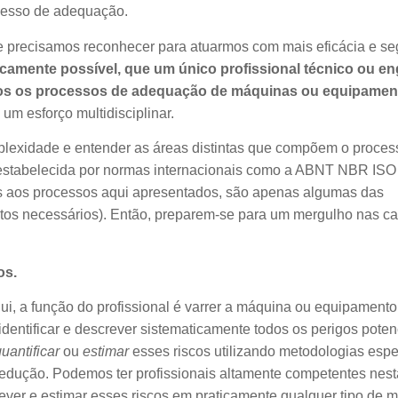
cesso de adequação.
e precisamos reconhecer para atuarmos com mais eficácia e se
icamente possível, que um único profissional técnico ou e
odos os processos de adequação de máquinas ou equipame
m esforço multidisciplinar.
plexidade e entender as áreas distintas que compõem o proces
estabelecida por normas internacionais como a ABNT NBR ISO
nas aos processos aqui apresentados, são apenas algumas das
tos necessários). Então, preparem-se para um mergulho nas 
os.
Aqui, a função do profissional é varrer a máquina ou equipament
dentificar e descrever sistematicamente todos os perigos poten
uantificar
ou
estimar
esses riscos utilizando metodologias espec
edução. Podemos ter profissionais altamente competentes nest
crever e estimar esses riscos em praticamente qualquer tipo de