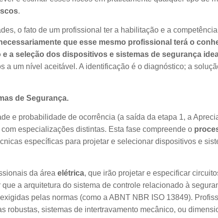
iscos
.
des, o fato de um profissional ter a habilitação e a competência
 necessariamente que esse mesmo profissional terá o con
do e a seleção dos dispositivos e sistemas de segurança ide
 a um nível aceitável. A identificação é o diagnóstico; a soluçã
temas de Segurança.
ade e probabilidade de ocorrência (a saída da etapa 1, a Aprec
e com especializações distintas. Esta fase compreende o
proce
cnicas específicas para projetar e selecionar dispositivos e si
ssionais da área
elétrica
, que irão projetar e especificar circuit
 que a arquitetura do sistema de controle relacionado à segur
 exigidas pelas normas (como a ABNT NBR ISO 13849). Profiss
cas robustas, sistemas de intertravamento mecânico, ou dimensi