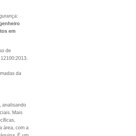
gurança:
ngenheiro
ntos em
so de
 12100:2013.
camadas da
o, analisando
ciais. Mais
íficas,
a área, com a
 máquina. É um