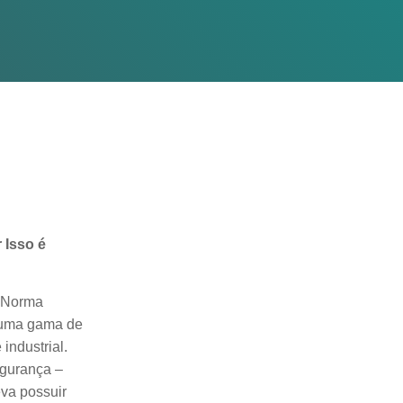
 Isso é
a Norma
m uma gama de
industrial.
egurança –
va possuir