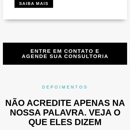
SAIBA MAIS
impecáveis,
prontuários detalhados
e
cálculos
precisos de vasos (ASME VIII, Div.1). Clareza e
orientações assertivas para eliminar riscos de multas e
interdições, assegurando sua total tranquilidade. Faça
da NR-13 em sua aliada de segurança e eficiência.
Fale já com a B&K Engenharia!"
ENTRE EM CONTATO E
AGENDE SUA CONSULTORIA
DEPOIMENTOS
NÃO ACREDITE APENAS NA
NOSSA PALAVRA. VEJA O
QUE ELES DIZEM