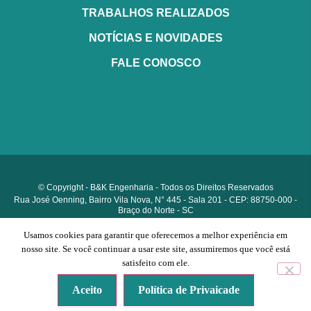
TRABALHOS REALIZADOS
NOTÍCIAS E NOVIDADES
FALE CONOSCO
© Copyright - B&K Engenharia - Todos os Direitos Reservados
Rua José Oenning, Bairro Vila Nova, N° 445 - Sala 201 - CEP: 88750-000 -
Braço do Norte - SC
Política de Privacidade
Usamos cookies para garantir que oferecemos a melhor experiência em
nosso site. Se você continuar a usar este site, assumiremos que você está
satisfeito com ele.
Desenvolvido por
Aceito
Política de Privaicade