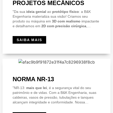
PROJETOS MECÂNICOS
"Da sua
ideia genial
ao
protótipo físico
: a B&K
Engenharia materializa sua visão! Criamos seu
produto ou máquina em
3D com realismo
impactante
e detalhamos em
2D com precisão cirúrgica
,
assegurando fabricação e montagem perfeitas, sem
erros. Nossa assinatura? Desenhos que são
SAIBA MAIS
verdadeiras obras de arte técnica
, super realistas e
funcionalmente impecáveis. Padronizamos para
replicação eficiente. Em design 3D e 2D, não apenas
atendemos, nós definimos a excelência.
Conheça
nosso portfólio
e prepare-se para o extraordinário!"
NORMA NR-13
"NR-13:
mais que lei
, é a segurança vital do seu
patrimônio e de vidas. Com a B&K Engenharia, suas
caldeiras, vasos de pressão, tubulações e tanques
alcançam integridade e conformidade. Nossa
expertise em
documentação
é sua blindagem
estratégica:
laudos de inspeção
(iniciais/periódicos)