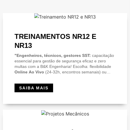
TREINAMENTOS NR12 E
NR13
"Engenheiros, técnicos, gestores SST:
capacitação
essencial para gestão de segurança eficaz e zero
multas com a B&K Engenharia! Escolha: flexibilidade
Online Ao Vivo
(24-32h, encontros semanais) ou
imersão
In Company Premium
(32-40h,
personalizado em sua unidade). Material de ponta:
SAIBA MAIS
apostila colorida com +380 páginas para cada
participante!
Oferta de Lançamento:
Preços
imbatíveis para turmas e descontos progressivos por
indicação. Proteja seu negócio e avance na carreira!
Peça detalhes e valores hoje mesmo."